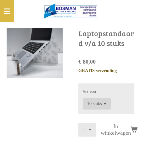
Ga
direct
naar
de
Laptopstandaar
hoofdinhoud
d v/a 10 stuks
€ 80,00
GRATIS verzending
Set van
In
winkelwagen