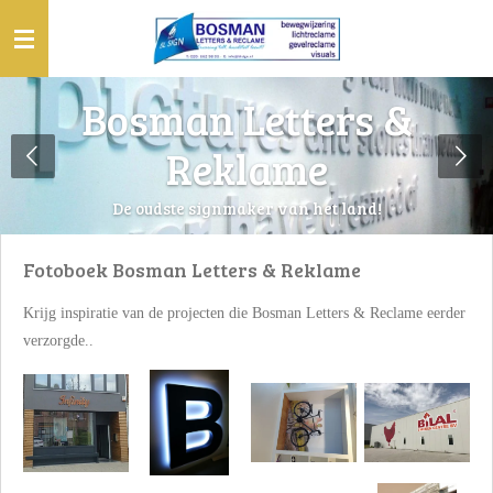
Ga
direct
naar
Bosman Letters &
de
hoofdinhoud
Reklame
De oudste signmaker van het land!
Fotoboek Bosman Letters & Reklame
Krijg inspiratie van de projecten die Bosman Letters & Reclame eerder
verzorgde..