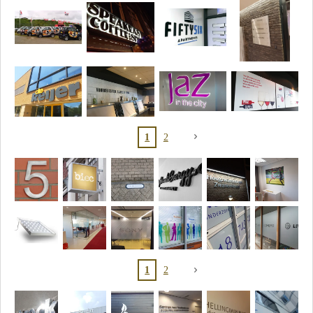
1
2
1
2