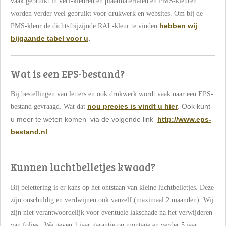
vaak gebruikt in verf-kleuren en plaatmaterialen en PMS-kleuren
worden verder veel gebruikt voor drukwerk en websites. Om bij de
hebben wij
PMS-kleur de dichtstbijzijnde RAL-kleur te vinden
bijgaande tabel voor u
.
Wat is een EPS-bestand?
Bij bestellingen van letters en ook drukwerk wordt vaak naar een EPS-
nou precies is vindt u hier
. Ook kunt
bestand gevraagd. Wat dat
u meer te weten komen via de volgende link
http://www.eps-
bestand.nl
Kunnen luchtbelletjes kwaad?
Bij belettering is er kans op het ontstaan van kleine luchtbelletjes. Deze
zijn onschuldig en verdwijnen ook vanzelf (maximaal 2 maanden). Wij
zijn niet verantwoordelijk voor eventuele lakschade na het verwijderen
van folies. We geven 1 jaar garantie op montage en verder 5 jaar