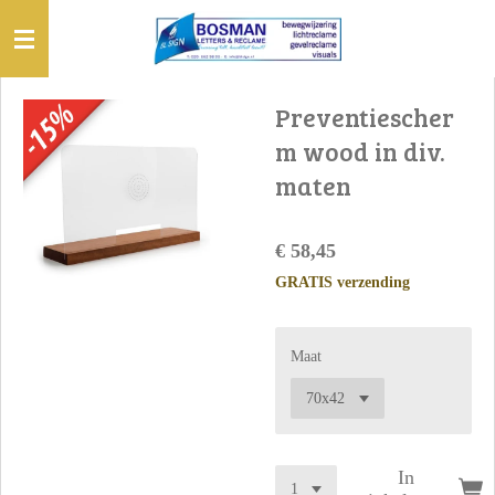
Ga
direct
naar
de
Preventiescher
hoofdinhoud
m wood in div.
maten
€ 58,45
GRATIS verzending
Maat
In