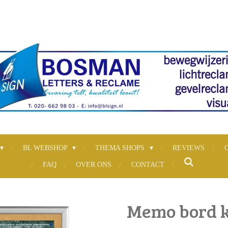
BL WEBSHOP
THEMA SHOPS
REVIEWS
FAQ
OVER ONS
CONTACT
Memo bord ku