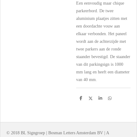
Een eenvoudig maar chique
parkeerbord. De twee
aluminium plaatjes zitten met
een doordachte vouw aan
elkaar verbonden. Het paneel
wordt aan de achterzijde met
twee parkers aan de ronde
staander bevestigd. De staander
van dit parkingsign is 1000
mm lang en heeft een diameter
van 40 mm.
D
D
S
D
e
e
h
e
l
e
a
l
e
l
r
e
n
e
n
© 2018 BL Signgroep | Bosman Letters Amsterdam BV | A