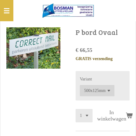
Ga
direct
naar
de
P bord Ovaal
hoofdinhoud
€ 66,55
GRATIS verzending
Variant
In
winkelwagen