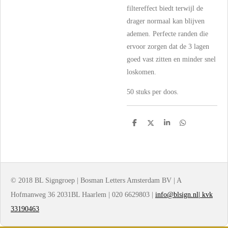
filtereffect biedt terwijl de
drager normaal kan blijven
ademen. Perfecte randen die
ervoor zorgen dat de 3 lagen
goed vast zitten en minder snel
loskomen.
50 stuks per doos.
D
D
S
D
e
e
h
e
l
e
a
l
e
l
r
e
n
e
n
© 2018 BL Signgroep | Bosman Letters Amsterdam BV | A
Hofmanweg 36 2031BL Haarlem | 020 6629803 |
info@blsign.nl| kvk
33190463