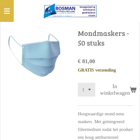
Ga
direct
naar
de
Mondmaskers -
hoofdinhoud
50 stuks
€ 81,00
GRATIS verzending
In
winkelwagen
Hoogwaardige mond-neus
maskers. Met geïntegreerd
filtermedium zodat het product
een hoog antibacterieel