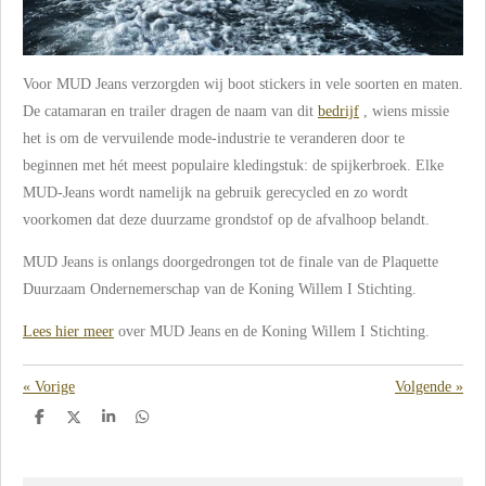
Voor MUD Jeans verzorgden wij boot stickers in vele soorten en maten.
De catamaran en trailer dragen de naam van dit
bedrijf
, wiens missie
het is om de vervuilende mode-industrie te veranderen door te
beginnen met hét meest populaire kledingstuk: de spijkerbroek. Elke
MUD-Jeans wordt namelijk na gebruik gerecycled en zo wordt
voorkomen dat deze duurzame grondstof op de afvalhoop belandt.
MUD Jeans is onlangs doorgedrongen tot de finale van de Plaquette
Duurzaam Ondernemerschap van de Koning Willem I Stichting.
Lees hier meer
over MUD Jeans en de Koning Willem I Stichting.
«
Vorige
Volgende
»
D
D
S
D
e
e
h
e
l
e
a
l
e
l
r
e
n
e
n