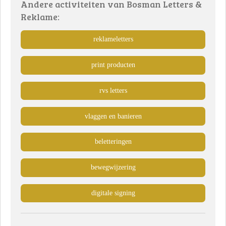
Andere activiteiten van Bosman Letters &
Reklame:
reklameletters
print producten
rvs letters
vlaggen en banieren
beletteringen
bewegwijzering
digitale signing