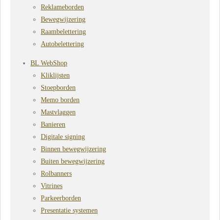
Reklameborden
Bewegwijzering
Raambelettering
Autobelettering
BL WebShop
Kliklijsten
Stoepborden
Memo borden
Mastvlaggen
Banieren
Digitale signing
Binnen bewegwijzering
Buiten bewegwijzering
Rolbanners
Vitrines
Parkeerborden
Presentatie systemen