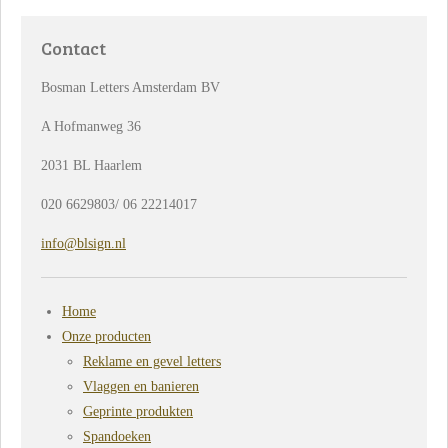
e
l
r
e
n
e
n
Contact
Bosman Letters Amsterdam BV
A Hofmanweg 36
2031 BL Haarlem
020 6629803/ 06 22214017
info@blsign.nl
Home
Onze producten
Reklame en gevel letters
Vlaggen en banieren
Geprinte produkten
Spandoeken