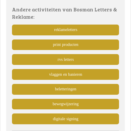
Andere activiteiten van Bosman Letters &
Reklame:
reklameletters
print producten
rvs letters
vlaggen en banieren
beletteringen
bewegwijzering
digitale signing