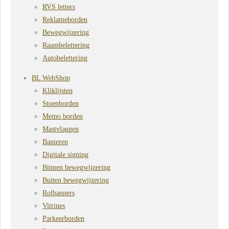
RVS letters
Reklameborden
Bewegwijzering
Raambelettering
Autobelettering
BL WebShop
Kliklijsten
Stoepborden
Memo borden
Mastvlaggen
Banieren
Digitale signing
Binnen bewegwijzering
Buiten bewegwijzering
Rolbanners
Vitrines
Parkeerborden