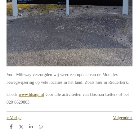
Voor Mileway verzorgden wij weer een update van de Modulex
bewegwijzering op vele locaties in het land. Zoals hier in Ridderkerk.
Check
www.blsign.nl
voor alle activiteiten van Bosman Letters of bel
020 6629803.
«
Vorige
Volgende
»
D
D
S
D
e
e
h
e
l
e
a
l