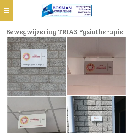
Ga
direct
naar
de
Bewegwijzering TRIAS Fysiotherapie
hoofdinhoud