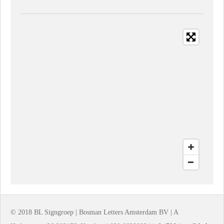
e
e
h
e
l
e
a
l
e
l
r
e
n
e
n
© 2018 BL Signgroep | Bosman Letters Amsterdam BV | A