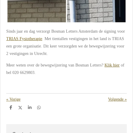
Sinds jaar en dag verzorgt Bosman Letters Amsterdam de signing voor
TRIAS Fysiotherapie
. Met tientallen vestigingen in het land is TRIAS
een grote organisatie. Dit keer verzorgden we de bewegwijzering voor
2 vestigingen in Utrecht.
Meer weten over de bewegwijzering van Bosman Letters?
Klik hier
of
bel 020 6629803.
«
Vorige
Volgende
»
D
D
S
D
e
e
h
e
l
e
a
l
e
l
r
e
n
e
n