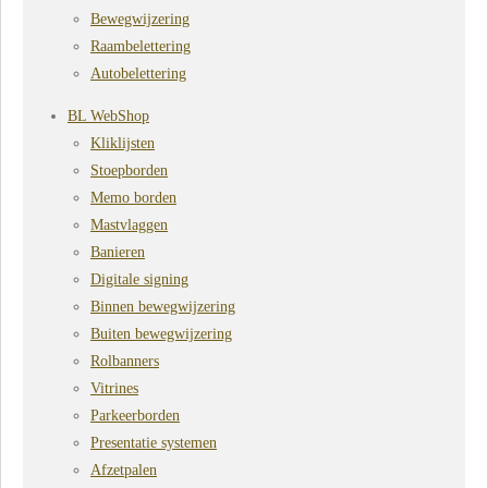
Bewegwijzering
Raambelettering
Autobelettering
BL WebShop
Kliklijsten
Stoepborden
Memo borden
Mastvlaggen
Banieren
Digitale signing
Binnen bewegwijzering
Buiten bewegwijzering
Rolbanners
Vitrines
Parkeerborden
Presentatie systemen
Afzetpalen