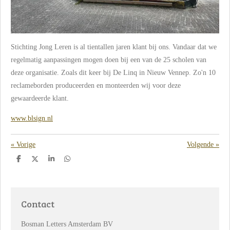
Stichting Jong Leren is al tientallen jaren klant bij ons. Vandaar dat we
regelmatig aanpassingen mogen doen bij een van de 25 scholen van
deze organisatie. Zoals dit keer bij De Linq in Nieuw Vennep. Zo'n 10
reclameborden produceerden en monteerden wij voor deze
gewaardeerde klant.
www.blsign.nl
«
Vorige
Volgende
»
D
D
S
D
e
e
h
e
l
e
a
l
e
l
r
e
n
e
n
Contact
Bosman Letters Amsterdam BV