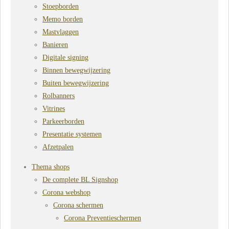
Stoepborden
Memo borden
Mastvlaggen
Banieren
Digitale signing
Binnen bewegwijzering
Buiten bewegwijzering
Rolbanners
Vitrines
Parkeerborden
Presentatie systemen
Afzetpalen
Thema shops
De complete BL Signshop
Corona webshop
Corona schermen
Corona Preventieschermen