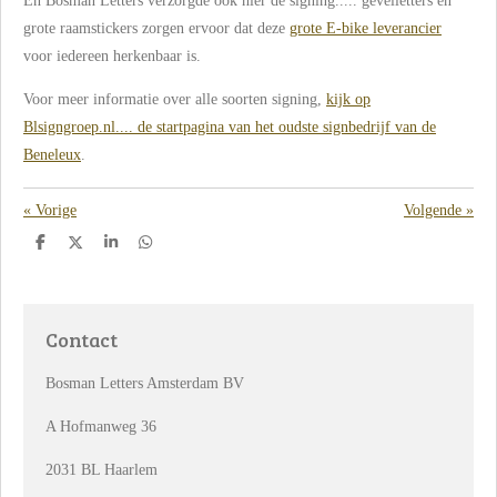
En Bosman Letters verzorgde ook hier de signing..... gevelletters en
grote raamstickers zorgen ervoor dat deze
grote E-bike leverancier
voor iedereen herkenbaar is.
Voor meer informatie over alle soorten signing,
kijk op
Blsigngroep.nl.... de startpagina van het oudste signbedrijf van de
Beneleux
.
«
Vorige
Volgende
»
D
D
S
D
e
e
h
e
l
e
a
l
e
l
r
e
n
e
n
Contact
Bosman Letters Amsterdam BV
A Hofmanweg 36
2031 BL Haarlem