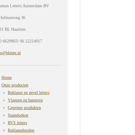
sman Letters Amsterdam BV
Hofmanweg 36
31 BL Haarlem
0 6629803/ 06 22214017
fo@blsign.nl
Home
Onze producten
Reklame en gevel letters
Vlaggen en banieren
Geprinte produkten
Spandoeken
RVS letters
Reklameborden