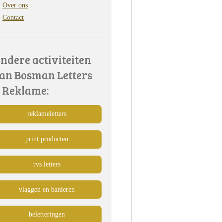
Over ons
Contact
ndere activiteiten
an Bosman Letters
 Reklame:
reklameletters
print producten
rvs letters
vlaggen en banieren
beletteringen