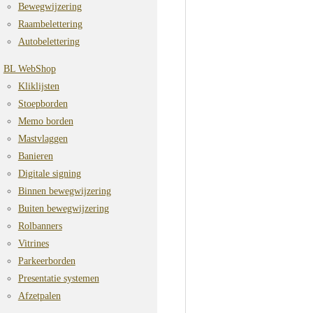
Bewegwijzering
Raambelettering
Autobelettering
BL WebShop
Kliklijsten
Stoepborden
Memo borden
Mastvlaggen
Banieren
Digitale signing
Binnen bewegwijzering
Buiten bewegwijzering
Rolbanners
Vitrines
Parkeerborden
Presentatie systemen
Afzetpalen