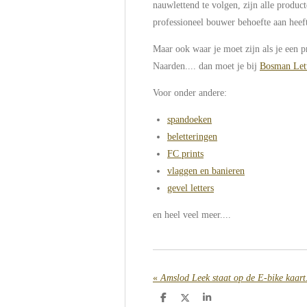
nauwlettend te volgen, zijn alle product
professioneel bouwer behoefte aan heef
Maar ook waar je moet zijn als je een pr
Naarden.... dan moet je bij
Bosman Let
Voor onder andere:
spandoeken
beletteringen
FC prints
vlaggen en banieren
gevel letters
en heel veel meer....
«
Amslod Leek staat op de E-bike kaart.
D
D
S