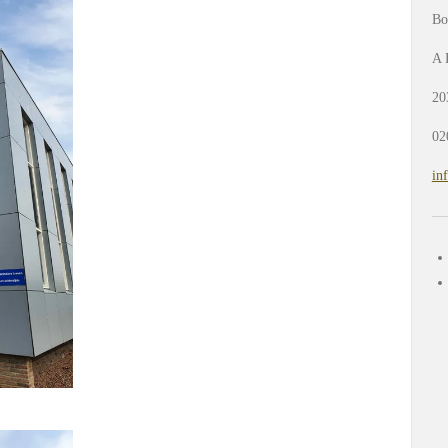
Bo
A 
20
02
in