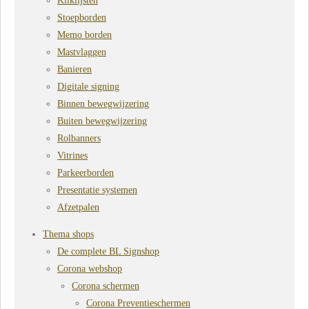
Kliklijsten
Stoepborden
Memo borden
Mastvlaggen
Banieren
Digitale signing
Binnen bewegwijzering
Buiten bewegwijzering
Rolbanners
Vitrines
Parkeerborden
Presentatie systemen
Afzetpalen
Thema shops
De complete BL Signshop
Corona webshop
Corona schermen
Corona Preventieschermen