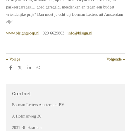
parkeergarages.... goed geregeld, meedenken en tegen een budget
vriendelijke prijs? Dan moet je echt bij Bosman Letters uit Amsterdam
zijn!
www.blsigngroep.nl
| 020 6629803 |
info@blsign.nl
«
Vorige
Volgende
»
D
D
S
D
e
e
h
e
l
e
a
l
e
l
r
e
n
e
n
Contact
Bosman Letters Amsterdam BV
A Hofmanweg 36
2031 BL Haarlem