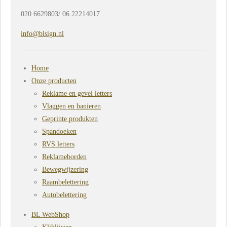
020 6629803/ 06 22214017
info@blsign.nl
Home
Onze producten
Reklame en gevel letters
Vlaggen en banieren
Geprinte produkten
Spandoeken
RVS letters
Reklameborden
Bewegwijzering
Raambelettering
Autobelettering
BL WebShop