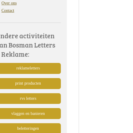
Over ons
Contact
ndere activiteiten
an Bosman Letters
 Reklame:
reklameletters
print producten
rvs letters
vlaggen en banieren
beletteringen