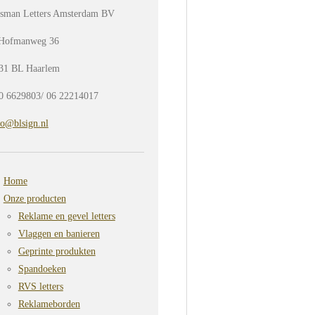
sman Letters Amsterdam BV
Hofmanweg 36
31 BL Haarlem
0 6629803/ 06 22214017
fo@blsign.nl
Home
Onze producten
Reklame en gevel letters
Vlaggen en banieren
Geprinte produkten
Spandoeken
RVS letters
Reklameborden