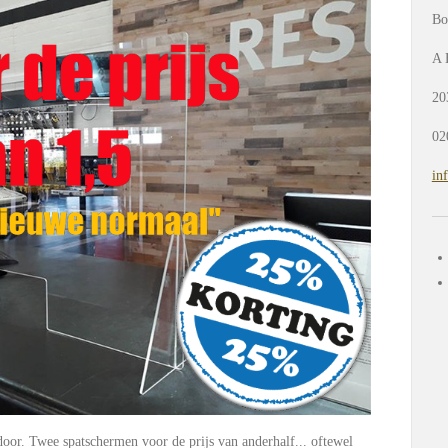
Bo
A 
20
02
in
door. Twee spatschermen voor de prijs van anderhalf... oftewel