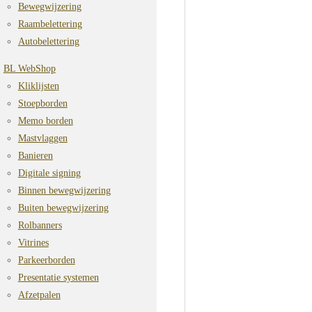
Bewegwijzering
Raambelettering
Autobelettering
BL WebShop
Kliklijsten
Stoepborden
Memo borden
Mastvlaggen
Banieren
Digitale signing
Binnen bewegwijzering
Buiten bewegwijzering
Rolbanners
Vitrines
Parkeerborden
Presentatie systemen
Afzetpalen