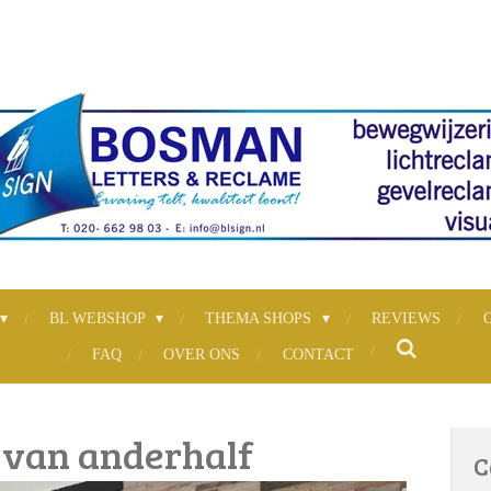
BL WEBSHOP
THEMA SHOPS
REVIEWS
FAQ
OVER ONS
CONTACT
s van anderhalf
C