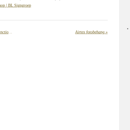
op | BL Signgroep
Multitexpro wandbekleding is multi-functioneel
Airtex fotobehang
»