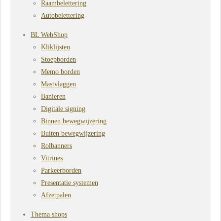
Raambelettering
Autobelettering
BL WebShop
Kliklijsten
Stoepborden
Memo borden
Mastvlaggen
Banieren
Digitale signing
Binnen bewegwijzering
Buiten bewegwijzering
Rolbanners
Vitrines
Parkeerborden
Presentatie systemen
Afzetpalen
Thema shops