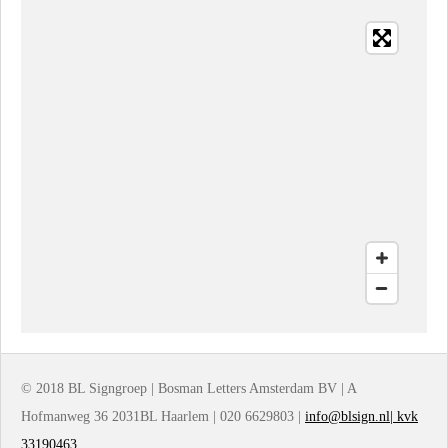
e
l
r
e
n
e
n
© 2018 BL Signgroep | Bosman Letters Amsterdam BV | A
Hofmanweg 36 2031BL Haarlem | 020 6629803 |
info@blsign.nl| kvk
33190463