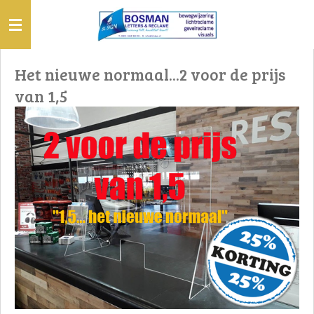
Ga
direct
naar
de
Het nieuwe normaal...2 voor de prijs
hoofdinhoud
van 1,5