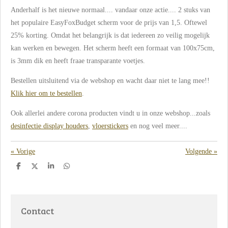
Anderhalf is het nieuwe normaal.... vandaar onze actie.... 2 stuks van
het populaire EasyFoxBudget scherm voor de prijs van 1,5. Oftewel
25% korting. Omdat het belangrijk is dat iedereen zo veilig mogelijk
kan werken en bewegen. Het scherm heeft een formaat van 100x75cm,
is 3mm dik en heeft fraae transparante voetjes.
Bestellen uitsluitend via de webshop en wacht daar niet te lang mee!!
Klik hier om te bestellen
.
Ook allerlei andere corona producten vindt u in onze webshop...zoals
desinfectie display houders
,
vloerstickers
en nog veel meer....
«
Vorige
Volgende
»
D
D
S
D
e
e
h
e
l
e
a
l
e
l
r
e
n
e
n
Contact