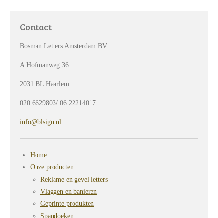
l
e
a
l
e
l
r
e
n
e
n
Contact
Bosman Letters Amsterdam BV
A Hofmanweg 36
2031 BL Haarlem
020 6629803/ 06 22214017
info@blsign.nl
Home
Onze producten
Reklame en gevel letters
Vlaggen en banieren
Geprinte produkten
Spandoeken