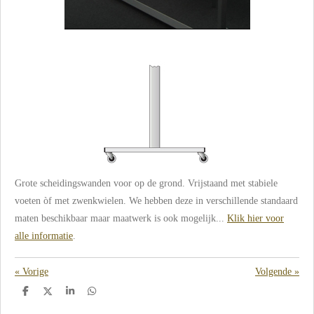
Grote scheidingswanden voor op de grond. Vrijstaand met stabiele
voeten òf met zwenkwielen. We hebben deze in verschillende standaard
maten beschikbaar maar maatwerk is ook mogelijk...
Klik hier voor
alle informatie
.
«
Vorige
Volgende
»
D
D
S
D
e
e
h
e