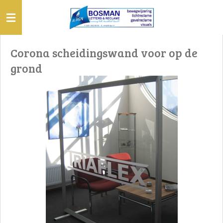
Ga
direct
naar
de
Corona scheidingswand voor op de
hoofdinhoud
grond