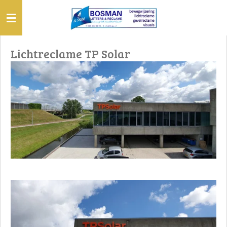
Ga
direct
naar
de
Lichtreclame TP Solar
hoofdinhoud