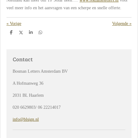
Niemand kan meer om TP Solar heen.....
www.reklameletters.nl
voor
veel meer info en het aanvragen van een scherpe en snelle offerte.
«
Vorige
Volgende
»
D
D
S
D
e
e
h
e
l
e
a
l
e
l
r
e
n
e
n
Contact
Bosman Letters Amsterdam BV
A Hofmanweg 36
2031 BL Haarlem
020 6629803/ 06 22214017
info@blsign.nl