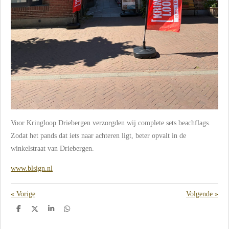
Voor Kringloop Driebergen verzorgden wij complete sets beachflags.
Zodat het pands dat iets naar achteren ligt, beter opvalt in de
winkelstraat van Driebergen.
www.blsign.nl
«
Vorige
Volgende
»
D
D
S
D
e
e
h
e
l
e
a
l