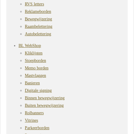
RVS letters
Reklameborden
Bewegwijzering
Raambelettering
Autobelettering
BL WebShop
Kliklijsten
Stoepborden
Memo borden
Mastvlaggen
Banieren
Digitale signing
Binnen bewegwijzering
Buiten bewegwijzering
Rolbanners
Vitrines
Parkeerborden