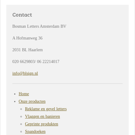
e
l
r
e
n
e
n
Contact
Bosman Letters Amsterdam BV
A Hofmanweg 36
2031 BL Haarlem
020 6629803/ 06 22214017
info@blsign.nl
Home
Onze producten
Reklame en gevel letters
Vlaggen en banieren
Geprinte produkten
Spandoeken