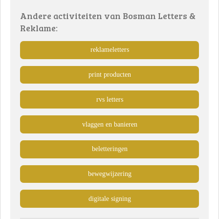
Andere activiteiten van Bosman Letters &
Reklame:
reklameletters
print producten
rvs letters
vlaggen en banieren
beletteringen
bewegwijzering
digitale signing