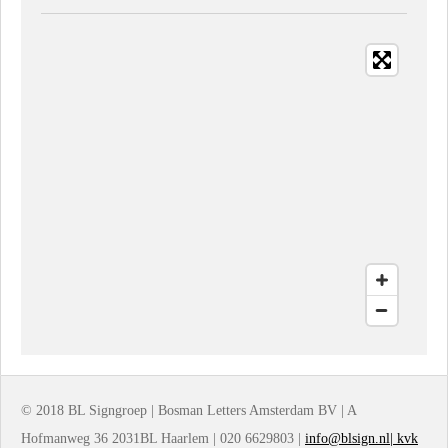
l
e
a
l
e
l
r
e
n
e
n
© 2018 BL Signgroep | Bosman Letters Amsterdam BV | A
Hofmanweg 36 2031BL Haarlem | 020 6629803 |
info@blsign.nl| kvk