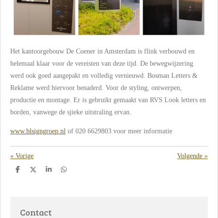
Het kantoorgebouw De Coener in Amsterdam is flink verbouwd en
helemaal klaar voor de vereisten van deze tijd. De bewegwijzering
werd ook goed aangepakt en volledig vernieuwd. Bosman Letters &
Reklame werd hiervoor benaderd. Voor de styling, ontwerpen,
productie en montage. Er is gebruikt gemaakt van RVS Look letters en
borden, vanwege de sjieke uitstraling ervan.
www.blsigngroep.nl
of 020 6629803 voor meer informatie
«
Vorige
Volgende
»
D
D
S
D
e
e
h
e
l
e
a
l
e
l
r
e
n
e
n
Contact