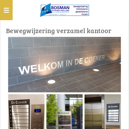
Ga
direct
naar
de
Bewegwijzering verzamel kantoor
hoofdinhoud