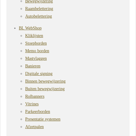
Bewegwijzering
Raambelettering
Autobelettering
BL WebShop
Kliklijsten
Stoepborden
Memo borden
Mastvlaggen
Banieren
Digitale signing
Binnen bewegwijzering
Buiten bewegwijzering
Rolbanners
Vitrines
Parkeerborden
Presentatie systemen
Afzetpalen