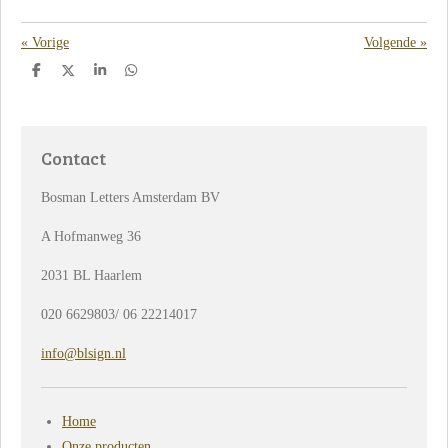
«
Vorige
Volgende
»
D
D
S
D
e
e
h
e
l
e
a
l
e
l
r
e
n
e
n
Contact
Bosman Letters Amsterdam BV
A Hofmanweg 36
2031 BL Haarlem
020 6629803/ 06 22214017
info@blsign.nl
Home
Onze producten