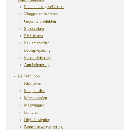
Reklame en gevel letters
Vlaggen en banieren
Geprinte produkten
Spandoeken
RVS letters
Reklameborden
Bewegwijzering
Raambelettering
Autobelettering
BL WebShop
Kliklijsten
Stoepborden
Memo borden
Mastvlaggen
Banieren
Digitale signing
Binnen bewegwijzering