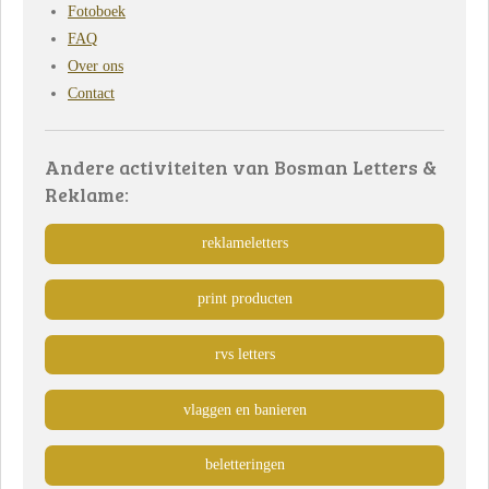
Fotoboek
FAQ
Over ons
Contact
Andere activiteiten van Bosman Letters &
Reklame:
reklameletters
print producten
rvs letters
vlaggen en banieren
beletteringen