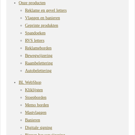
Onze producten
Reklame en gevel letters
Vlaggen en banieren
Geprinte produkten
Spandoeken
RVS letters
Reklameborden
Bewegwijzering
Raambelettering
Autobelettering
BL WebShop
Kliklijsten
Stoepborden
Memo borden
Mastvlaggen
Banieren
Digitale signing