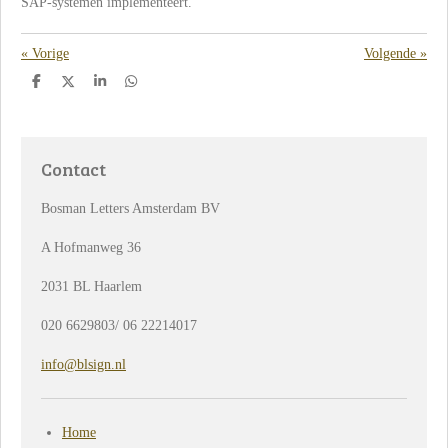
SAP-systemen implementeert.
«
Vorige
Volgende
»
D
D
S
D
e
e
h
e
l
e
a
l
e
l
r
e
n
e
n
Contact
Bosman Letters Amsterdam BV
A Hofmanweg 36
2031 BL Haarlem
020 6629803/ 06 22214017
info@blsign.nl
Home