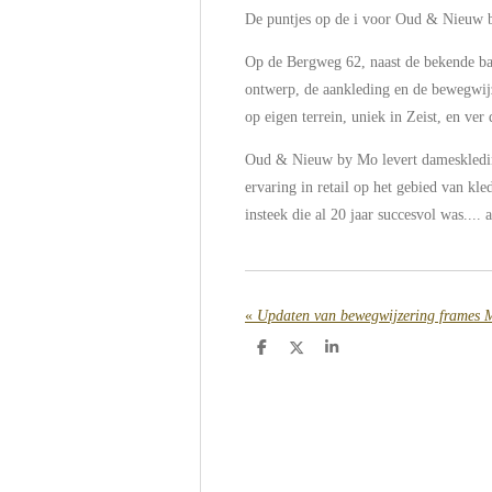
De puntjes op de i voor Oud & Nieuw b
Op de Bergweg 62, naast de bekende ba
ontwerp, de aankleding en de bewegwijz
op eigen terrein, uniek in Zeist, en ver 
Oud & Nieuw by Mo levert dameskleding
ervaring in retail op het gebied van kl
insteek die al 20 jaar succesvol was.... 
«
Updaten van bewegwijzering frames 
D
D
S
e
e
h
l
e
a
e
l
r
n
e