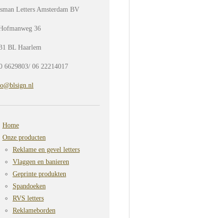
sman Letters Amsterdam BV
Hofmanweg 36
31 BL Haarlem
0 6629803/ 06 22214017
fo@blsign.nl
Home
Onze producten
Reklame en gevel letters
Vlaggen en banieren
Geprinte produkten
Spandoeken
RVS letters
Reklameborden