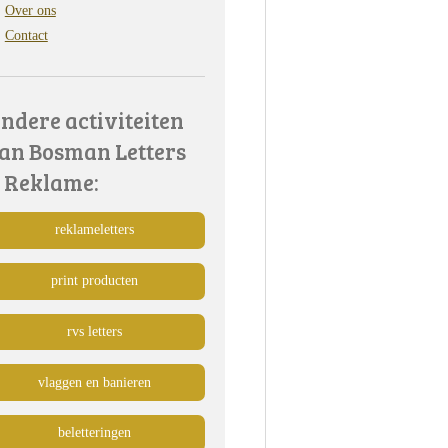
Over ons
Contact
ndere activiteiten
an Bosman Letters
 Reklame:
reklameletters
print producten
rvs letters
vlaggen en banieren
beletteringen