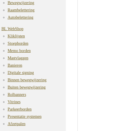
Bewegwijzering
Raambelettering
Autobelettering
BL WebShop
Kliklijsten
Stoepborden
Memo borden
Mastvlaggen
Banieren
Digitale signing
Binnen bewegwijzering
Buiten bewegwijzering
Rolbanners
Vitrines
Parkeerborden
Presentatie systemen
Afzetpalen