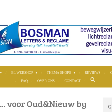
BL WEBSHOP
THEMA SHOPS
REVIEWS
FAQ
OVER ONS
CONTACT
i... voor Oud&Nieuw by
C